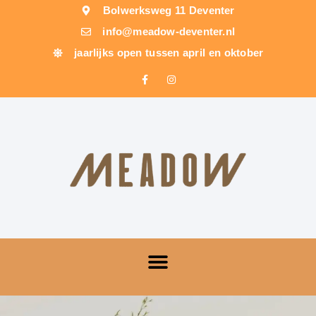
Bolwerksweg 11 Deventer
info@meadow-deventer.nl
jaarlijks open tussen april en oktober