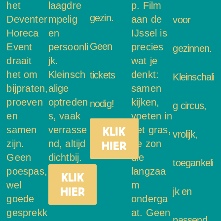
het
laagdre
p. Film
gezin.
Deventer
mpelig
aan de
voor
Horeca
en
IJssel is
Geen
Event
persoonli
precies
gezinnen.
draait
jk.
wat je
het om
Kleinsch
denkt:
tickets
Kleinschali
bijpraten,
alige
samen
proeven
optreden
kijken,
nodig!
g circus,
en
s, vaak
voeten in
samen
verrasse
het gras,
KLIK
vrolijk,
zijn.
nd, altijd
de zon
HIER
Geen
dichtbij.
die
toegankeli
poespas,
langzaa
KLIK
wel
m
HIER
jk en
goede
onderga
gesprekk
at. Geen
passend