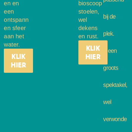
en en
bioscoop
een
stoelen,
bij de
ontspann
wel
en sfeer
dekens
plek.
aan het
en rust.
water.
KLIK
Geen
KLIK
HIER
HIER
groots
spektakel,
wel
verwonde