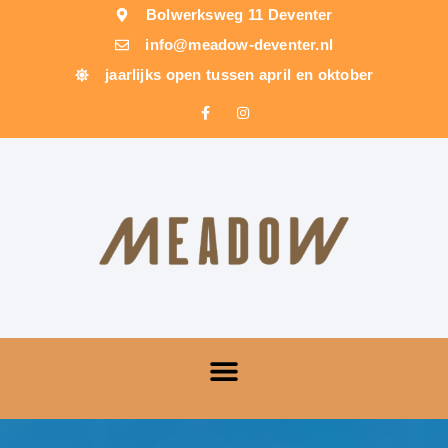
Bolwerksweg 11 Deventer
info@meadow-deventer.nl
jaarlijks open tussen april en oktober