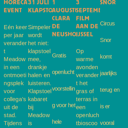
HORECA
31 JULI
1
3
SNOR
EVENT
KLAPSTOELKABARET
AUGUSTUS:
SEPTEMBER
CLARA
FILM
Circus
DE
AAN DE
Eén keer
Simpeler
NEUSHOORN
IJSSEL
per jaar
wordt
Snor
verander
het niet:
t
klapstoel
Op
Gratis
komt
Meadow
mee,
warme
in een
drankje
avonden
openlucht
jaarlijks
ontmoeti
halen en
verander
ngsplek
luisteren.
t het
voorstellin
terug en
voor
Klapstoel
gras of
collega’s
kabaret
terras in
g voor het
is er
uit de
bij
een
stad.
Meadow
openluch
hele
vooral
Tijdens
is
tbioscoo