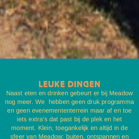
LEUKE DINGEN
Naast eten en drinken gebeurt er bij Meadow
nog meer. We hebben geen druk programma
en geen evenemententerrein maar af en toe
iets extra’s dat past bij de plek en het
moment. Klein, toegankelijk en altijd in de
sfeer van Meadow: buiten, ontspannen en