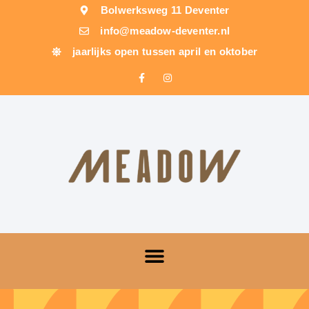
Bolwerksweg 11 Deventer
info@meadow-deventer.nl
jaarlijks open tussen april en oktober