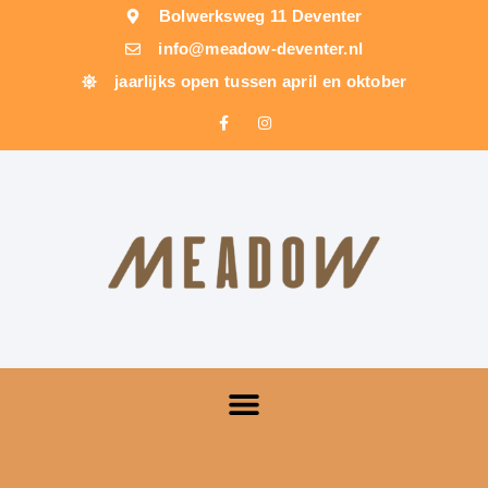
Bolwerksweg 11 Deventer
info@meadow-deventer.nl
jaarlijks open tussen april en oktober