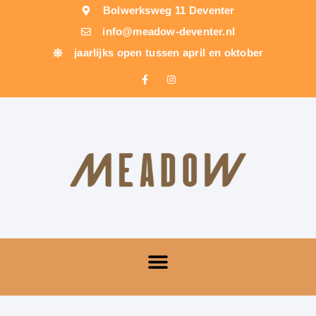
Bolwerksweg 11 Deventer
info@meadow-deventer.nl
jaarlijks open tussen april en oktober