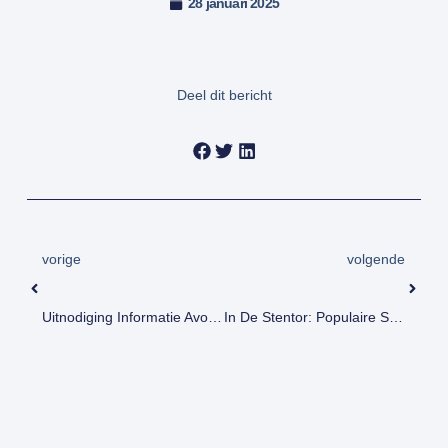
28 januari 2025
Deel dit bericht
vorige
volgende
Uitnodiging Informatie Avond 15 Januari 2025
In De Stentor: Populaire Strandtent Aan De IJssel In Deventer Droomt Van Nieuw ‘bouwpakket’