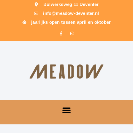
Bolwerksweg 11 Deventer
info@meadow-deventer.nl
jaarlijks open tussen april en oktober