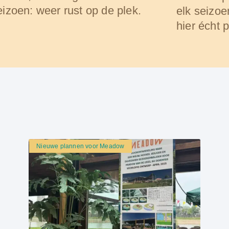
eizoen: weer rust op de plek.
elk seizoe
hier écht p
Nieuwe plannen voor Meadow