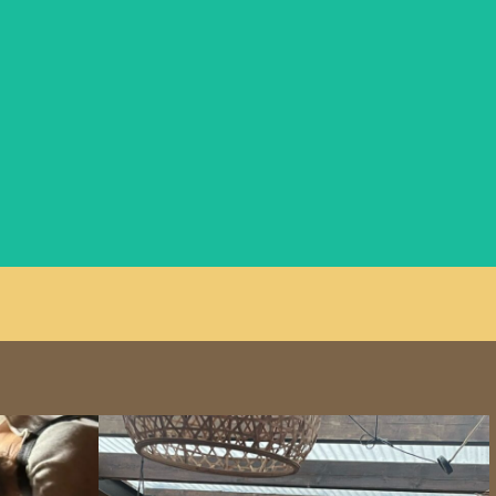
Nog Even Geduld
No