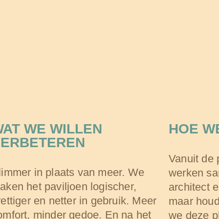
AT WE WILLEN
HOE W
VERBETEREN
Vanuit de 
limmer in plaats van meer. We
werken sa
aken het paviljoen logischer,
architect 
rettiger en netter in gebruik. Meer
maar houd
omfort, minder gedoe. En na het
we deze p