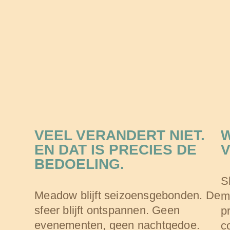
VEEL VERANDERT NIET.
W
EN DAT IS PRECIES DE
BEDOELING.
S
Meadow blijft seizoensgebonden. De
m
sfeer blijft ontspannen. Geen
p
evenementen, geen nachtgedoe.
c